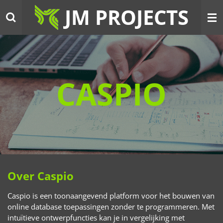
JM PROJECTS
Ga
direct
naar
de
hoofdinhoud
CASPIO
Over Caspio
Caspio is een toonaangevend platform voor het bouwen van
online database toepassingen zonder te programmeren. Met
intuïtieve ontwerpfuncties kan je in vergelijking met