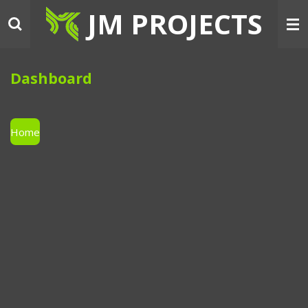
JM PROJECTS
Ga
direct
naar
de
hoofdinhoud
Dashboard
Home