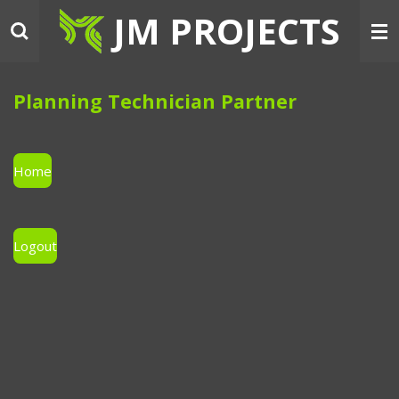
JM PROJECTS
Ga
direct
naar
de
hoofdinhoud
Planning Technician Partner
Home
Logout